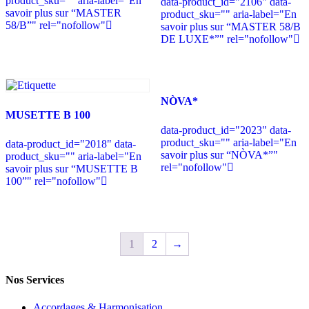
product_sku="" aria-label="En
data-product_id="2106" data-
savoir plus sur “MASTER
product_sku="" aria-label="En
58/B”" rel="nofollow"
savoir plus sur “MASTER 58/B
DE LUXE*”" rel="nofollow"
NÒVA*
MUSETTE B 100
data-product_id="2023" data-
product_sku="" aria-label="En
data-product_id="2018" data-
savoir plus sur “NÒVA*”"
product_sku="" aria-label="En
rel="nofollow"
savoir plus sur “MUSETTE B
100”" rel="nofollow"
1
2
→
Nos Services
Accordages & Harmonisation