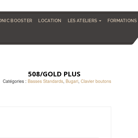
NIC BOOSTER
LOCATION
LES ATELIERS
FORMATIONS
508/GOLD PLUS
Catégories :
Basses Standards
,
Bugari
,
Clavier boutons