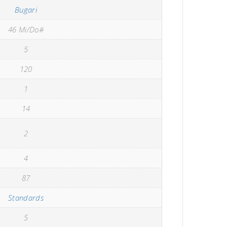
Bugari
46 Mi/Do#
5
120
1
14
2
4
87
Standards
5