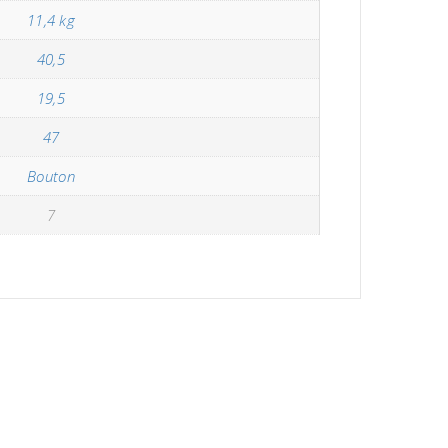
11,4 kg
40,5
19,5
47
Bouton
7