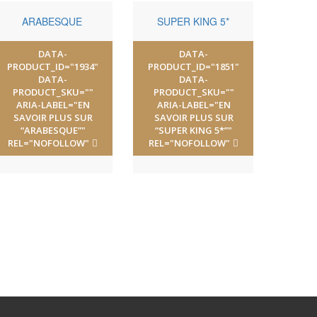
ARABESQUE
SUPER KING 5*
DATA-
DATA-
PRODUCT_ID="1934"
PRODUCT_ID="1851"
DATA-
DATA-
PRODUCT_SKU=""
PRODUCT_SKU=""
ARIA-LABEL="EN
ARIA-LABEL="EN
SAVOIR PLUS SUR
SAVOIR PLUS SUR
“ARABESQUE”"
“SUPER KING 5*”"
REL="NOFOLLOW"
REL="NOFOLLOW"