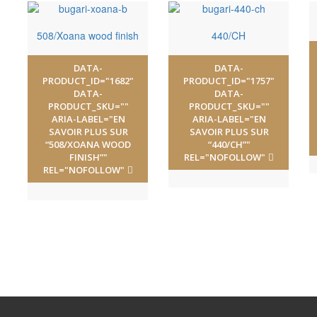
508/Xoana wood finish
440/CH
DATA-
DATA-
PRODUCT_ID="1682"
PRODUCT_ID="1757"
DATA-
DATA-
PRODUCT_SKU=""
PRODUCT_SKU=""
ARIA-LABEL="EN
ARIA-LABEL="EN
SAVOIR PLUS SUR
SAVOIR PLUS SUR
“508/XOANA WOOD
“440/CH”"
FINISH”"
REL="NOFOLLOW"
REL="NOFOLLOW"