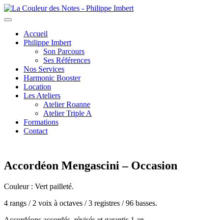
Toggle
navigation
Accueil
Philippe Imbert
Son Parcours
Ses Références
Nos Services
Harmonic Booster
Location
Les Ateliers
Atelier Roanne
Atelier Triple A
Formations
Contact
Accordéon Mengascini – Occasion
Couleur : Vert pailleté.
4 rangs / 2 voix à octaves / 3 registres / 96 basses.
Accordéons accordés, révisés et garantis 1 an.