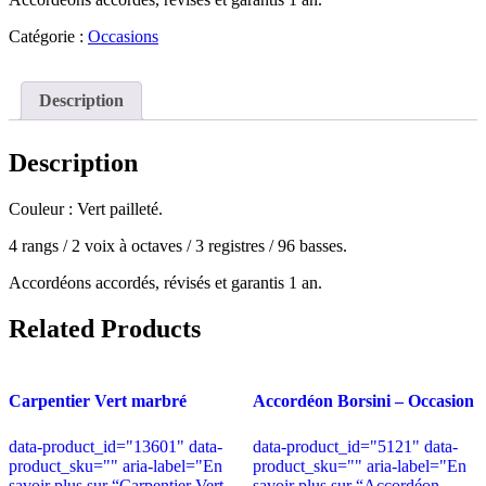
Catégorie :
Occasions
Description
Description
Couleur : Vert pailleté.
4 rangs / 2 voix à octaves / 3 registres / 96 basses.
Accordéons accordés, révisés et garantis 1 an.
Related Products
Carpentier Vert marbré
Accordéon Borsini – Occasion
data-product_id="13601" data-
data-product_id="5121" data-
product_sku="" aria-label="En
product_sku="" aria-label="En
savoir plus sur “Carpentier Vert
savoir plus sur “Accordéon