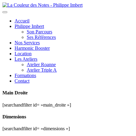
Toggle
navigation
Accueil
Philippe Imbert
Son Parcours
Ses Références
Nos Services
Harmonic Booster
Location
Les Ateliers
Atelier Roanne
Atelier Triple A
Formations
Contact
Main Droite
[searchandfilter id= »main_droite »]
Dimensions
[searchandfilter id= »dimensions »]