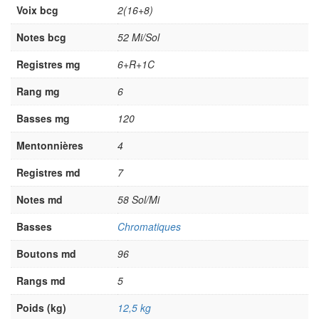
Voix bcg
2(16+8)
Notes bcg
52 Mi/Sol
Registres mg
6+R+1C
Rang mg
6
Basses mg
120
Mentonnières
4
Registres md
7
Notes md
58 Sol/Mi
Basses
Chromatiques
Boutons md
96
Rangs md
5
Poids (kg)
12,5 kg