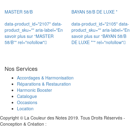
MASTER 58/B
BAYAN 58/B DE LUXE *
data-product_id="2107" data-
data-product_id="2105" data-
product_sku="" aria-label="En
product_sku="" aria-label="En
savoir plus sur “MASTER
savoir plus sur “BAYAN 58/B
58/B”" rel="nofollow"
DE LUXE *”" rel="nofollow"
Nos Services
Accordages & Harmonisation
Réparations & Restauration
Harmonic Booster
Catalogue
Occasions
Location
Copyright © La Couleur des Notes 2019. Tous Droits Réservés -
Conception & Création :