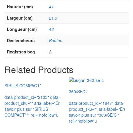
Hauteur (cm)
41
Largeur (cm)
21,3
Longueur (cm)
46
Déclencheurs
Bouton
Registres bcg
3
Related Products
SIRIUS COMPACT*
360/SE/C
data-product_id="2103" data-
product_sku="" aria-label="En
data-product_id="1847" data-
savoir plus sur “SIRIUS
product_sku="" aria-label="En
COMPACT*”" rel="nofollow"
savoir plus sur “360/SE/C”"
rel="nofollow"