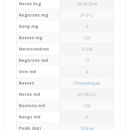
Notes bcg
58 Mi/Do#
Registres mg
8+8+2
Rang mg
3
Basses mg
120
Mentonnières
5+3M
Registres md
15
Voix md
4
Basses
Chromatiques
Notes md
64 Mi/Sol
Boutons md
106
Rangs md
5
Poids (kg)
13,9 kg