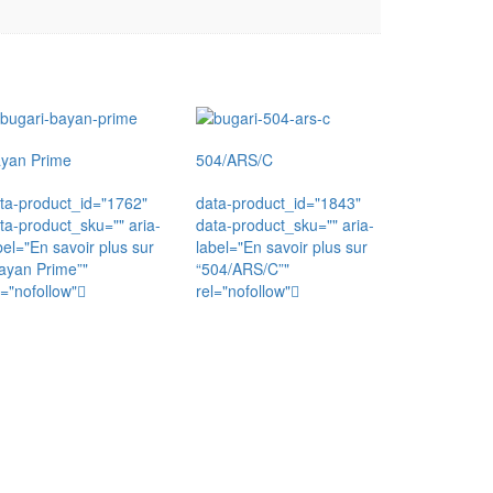
yan Prime
504/ARS/C
ta-product_id="1762"
data-product_id="1843"
ta-product_sku="" aria-
data-product_sku="" aria-
bel="En savoir plus sur
label="En savoir plus sur
ayan Prime”"
“504/ARS/C”"
l="nofollow"
rel="nofollow"