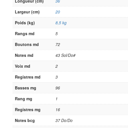
Longueur (cm)
36
Largeur (cm)
20
Poids (kg)
8,5 kg
Rangs md
5
Boutons md
72
Notes md
43 Sol/Do#
Voix md
2
Registres md
3
Basses mg
96
Rang mg
1
Registres mg
16
Notes bcg
37 Do/Do