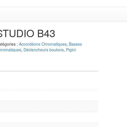
STUDIO B43
tégories :
Accordéons Chromatiques
,
Basses
hromatiques
,
Déclencheurs boutons
,
Pigini
s