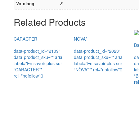
Voix bcg
3
Related Products
CARACTER
NÒVA*
Ba
data-product_id="2109"
data-product_id="2023"
data-product_sku="" aria-
data-product_sku="" aria-
da
label="En savoir plus sur
label="En savoir plus sur
da
“CARACTER”"
“NÒVA*”" rel="nofollow"
la
rel="nofollow"
“B
re